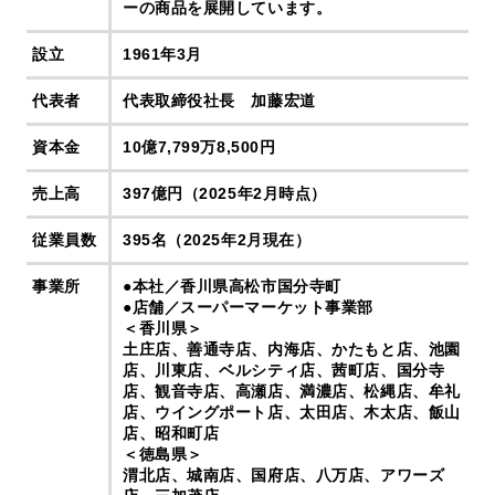
ーの商品を展開しています。
設立
1961年3月
代表者
代表取締役社長 加藤宏道
資本金
10億7,799万8,500円
売上高
397億円（2025年2月時点）
従業員数
395名（2025年2月現在）
事業所
●本社／香川県高松市国分寺町
●店舗／スーパーマーケット事業部
＜香川県＞
土庄店、善通寺店、内海店、かたもと店、池園
店、川東店、ベルシティ店、茜町店、国分寺
店、観音寺店、高瀬店、満濃店、松縄店、牟礼
店、ウイングポート店、太田店、木太店、飯山
店、昭和町店
＜徳島県＞
渭北店、城南店、国府店、八万店、アワーズ