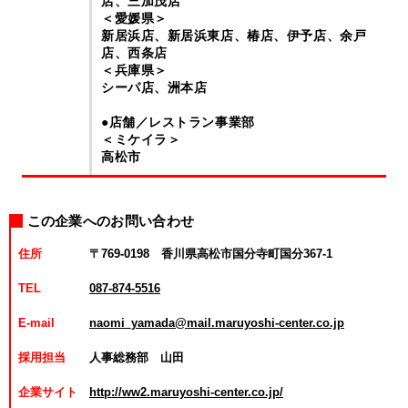
店、三加茂店
＜愛媛県＞
新居浜店、新居浜東店、椿店、伊予店、余戸
店、西条店
＜兵庫県＞
シーパ店、洲本店
●店舗／レストラン事業部
＜ミケイラ＞
高松市
この企業へのお問い合わせ
住所
〒769-0198 香川県高松市国分寺町国分367-1
TEL
087-874-5516
E-mail
naomi_yamada@mail.maruyoshi-center.co.jp
採用担当
人事総務部 山田
企業サイト
http://ww2.maruyoshi-center.co.jp/