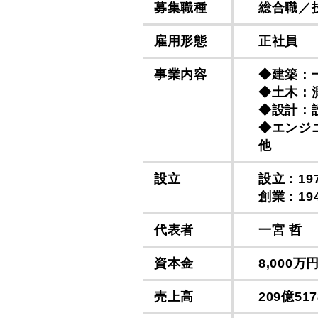
募集職種
総合職／
雇用形態
正社員
事業内容
◆建築：
◆土木：
◆設計：
◆エンジ
他
設立
設立：19
創業：19
代表者
一宮 哲
資本金
8,000万
売上高
209億51