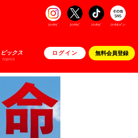
ｽｲｯﾁﾅﾋﾞ
ｽｲｯﾁﾅﾋﾞ
ｽｲｯﾁﾅﾋﾞ
ｽｲｯﾁｶﾝﾊﾟﾆｰ
トピックス
ログイン
無料会員登録
topics