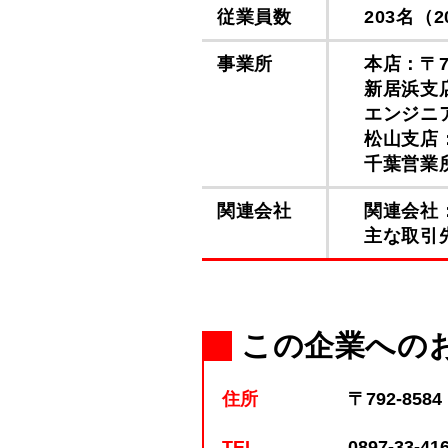
従業員数
203名（
事業所
本店：〒7
新居浜支店
エンジニア
松山支店：
千葉営業所
関連会社
関連会社
主な取引
この企業への
住所
〒792-85
TEL
0897-33-41