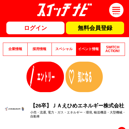
MENU
ログイン
無料会員登録
SWITCH
企業情報
採用情報
スペシャル
イベント情報
ACTION!
【26卒】ＪＡえひめエネルギー株式会社
小売・流通, 電力・ガス・エネルギー・環境, 輸送機器・大型機械・
自動車