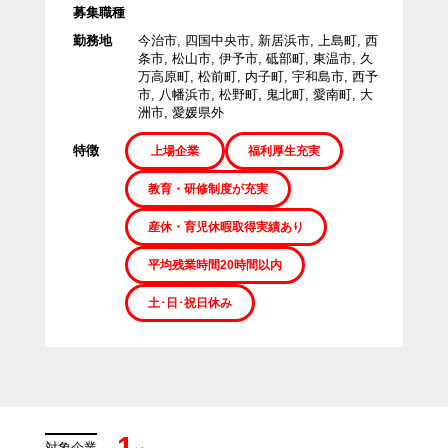
募集職種
勤務地
今治市, 四国中央市, 新居浜市, 上島町, 西
条市, 松山市, 伊予市, 砥部町, 東温市, 久
万高原町, 松前町, 内子町, 宇和島市, 西予
市, 八幡浜市, 松野町, 鬼北町, 愛南町, 大
洲市, 愛媛県外
特徴
上場企業
福利厚生充実
教育・研修制度が充実
産休・育児休暇取得実績あり
平均残業時間20時間以内
土･日･祝日休み
1
対象企業